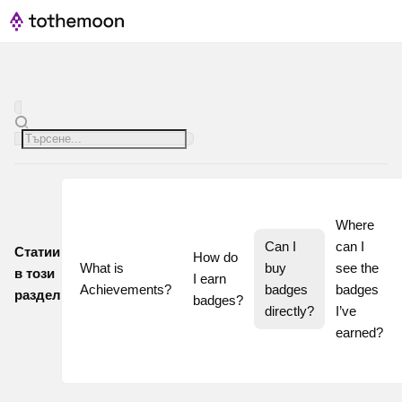
Where 
Can I 
can I 
Статии
How do 
What is 
buy 
see the 
в този
I earn 
Achievements?
badges 
badges 
раздел
badges?
directly?
I’ve 
earned?