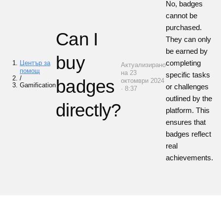
No, badges
cannot be
purchased.
Can I
They can only
be earned by
buy
completing
Център за
Актуализирано
помощ
на 23
specific tasks
/
badges
октомври 2024
Gamification
or challenges
· 8:37
outlined by the
directly?
platform. This
ensures that
badges reflect
real
achievements.