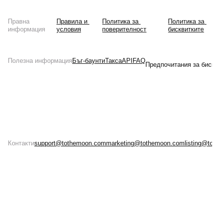
Правна
Правила и 
Политика за 
Политика за 
информация
условия
поверителност
бисквитките
Полезна информация
Бъг-баунти
Такса
API
FAQ
Предпочитания за бискв
Контакти
support@tothemoon.com
marketing@tothemoon.com
listing@tot