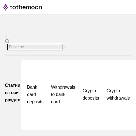
Статии
Bank 
Withdrawals 
Crypto 
Crypto 
в този
card 
to bank 
deposits
withdrawals
раздел
deposits
card