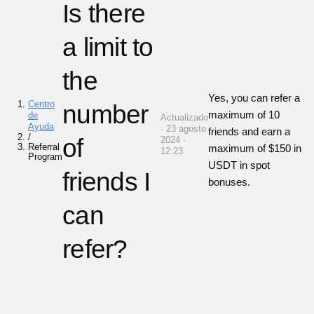
Is there
a limit to
the
Yes, you can refer a
Centro
number
maximum of 10
de
Actualizado
Ayuda
· 23 agosto
friends and earn a
/
of
2024 ·
Referral
maximum of $150 in
12:23
Program
USDT in spot
friends I
bonuses.
can
refer?