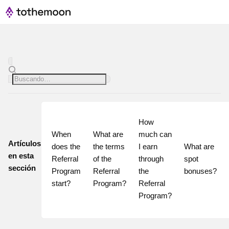
How 
When 
What are 
much can 
Artículos
does the 
the terms 
I earn 
What are 
en esta
Referral 
of the 
through 
spot 
sección
Program 
Referral 
the 
bonuses?
start?
Program?
Referral 
Program?