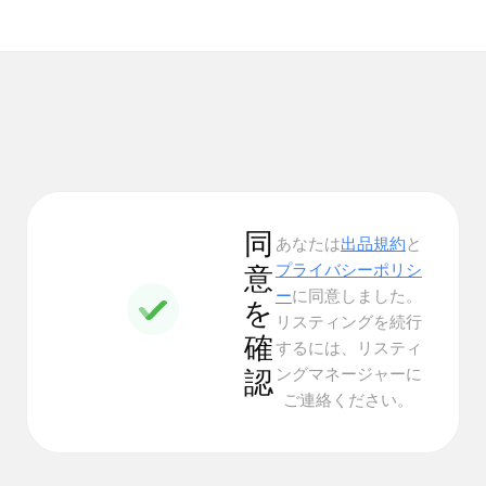
同
あなたは
出品規約
と
プライバシーポリシ
意
ー
に同意しました。
を
リスティングを続行
確
するには、リスティ
ングマネージャーに
認
ご連絡ください。