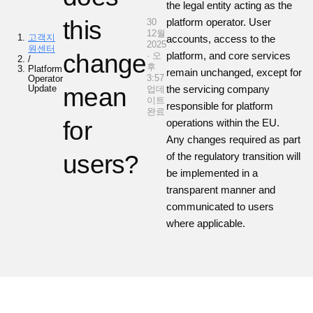
the legal entity acting as the
this
platform operator. User
30
12월
고객지
accounts, access to the
2025
원센터
change
platform, and core services
· 오
/
후
Platform
remain unchanged, except for
3:57
Operator
Update
mean
the servicing company
업데
이트
responsible for platform
완료
for
operations within the EU.
Any changes required as part
users?
of the regulatory transition will
be implemented in a
transparent manner and
communicated to users
where applicable.