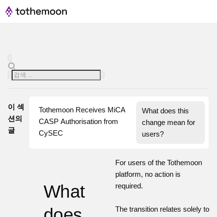
이 섹
Tothemoon Receives MiCA 
What does this 
션의
CASP Authorisation from 
change mean for 
글
CySEC
users?
For users of the Tothemoon
platform, no action is
What
required.
does
The transition relates solely to