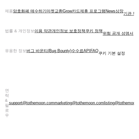
제품
암호화폐 매수하기
마켓
교환
Grow
카드
제휴 프로그램
News
상장
기관 투
법률 & 개인정보
이용 약관
개인정보 보호정책
쿠키 정책
위험 공개 성명서
유용한 정보
버그 바운티(Bug Bounty)
수수료
API
FAQ
쿠키 기본 설정
연
락
&
support@tothemoon.com
marketing@tothemoon.com
listing@tothemoon
팔
로
우