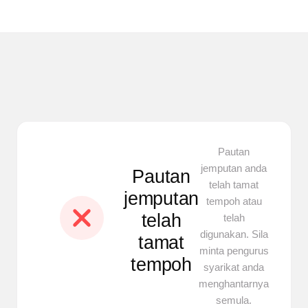
Pautan
jemputan anda
Pautan
telah tamat
jemputan
tempoh atau
telah
telah
digunakan. Sila
tamat
minta pengurus
tempoh
syarikat anda
menghantarnya
semula.