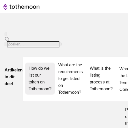
What are the 
How do we 
What is the 
What
Artikelen
requirements 
list our 
listing 
the L
in dit
to get listed 
token on 
process at 
Term
deel
on 
Tothemoon?
Tothemoon?
Cond
Tothemoon?
P
c
t