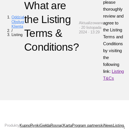
What are
please
thoroughly
the Listing
review and
Oddział
Obsługi
agree to
Aktualizowane
Klienta
· 20 listopada
Terms &
the Listing
/
2024 · 13:29
Listing
Terms and
Conditions?
Conditions
by visiting
the
following
link:
Listing
T&Cs
Produkty
Kupno
Rynki
Giełda
Rosnąć
Karta
Program partnerski
News
Listing
Ins