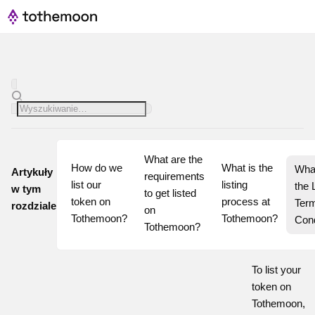
What are the 
How do we 
What is the 
What
Artykuły
requirements 
list our 
listing 
the L
w tym
to get listed 
token on 
process at 
Term
rozdziale
on 
Tothemoon?
Tothemoon?
Cond
Tothemoon?
To list your
token on
Tothemoon
,