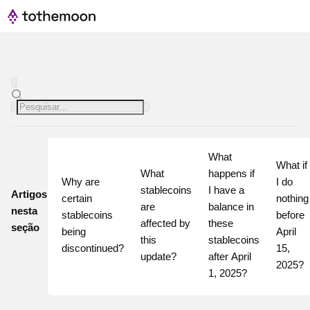
What 
What if 
What 
happens if 
Why are 
I do 
stablecoins 
I have a 
Artigos
certain 
nothing 
are 
balance in 
nesta
stablecoins 
before 
affected by 
these 
seção
being 
April 
this 
stablecoins 
discontinued?
15, 
update?
after April 
2025?
1, 2025?