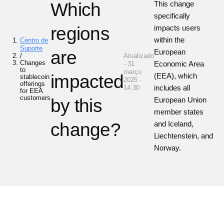
Which
This change
specifically
regions
impacts users
within the
Centro de
Suporte
are
European
/
Atualizado
Changes
Economic Area
- 31
to
março
impacted
(EEA), which
stablecoin
2025 ·
offerings
includes all
14:30
for EEA
customers
by this
European Union
member states
change?
and Iceland,
Liechtenstein, and
Norway.