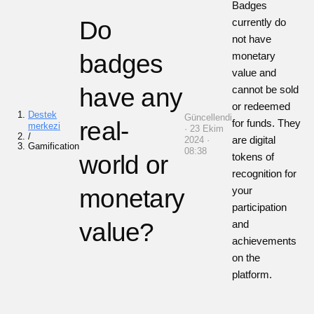
Badges
Do
currently do
not have
badges
monetary
value and
have any
cannot be sold
or redeemed
Destek
Güncellendi
real-
for funds. They
merkezi
· 23 Ekim
/
are digital
2024 ·
Gamification
08:38
world or
tokens of
recognition for
monetary
your
participation
value?
and
achievements
on the
platform.