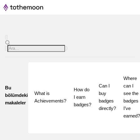
Where 
Can I 
can I 
Bu
How do 
What is 
buy 
see the 
bölümdeki
I earn 
Achievements?
badges 
badges 
makaleler
badges?
directly?
I’ve 
earned?