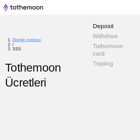
Deposit
Withdraw
Destek merkezi
/
Tothemoon
SSS
card
Trading
Tothemoon
Ücretleri