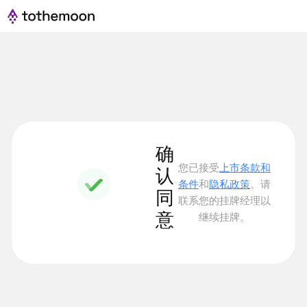
确
您已接受
上市条款和
认
条件
和
隐私政策
。请
同
联系您的挂牌经理以
意
继续挂牌。