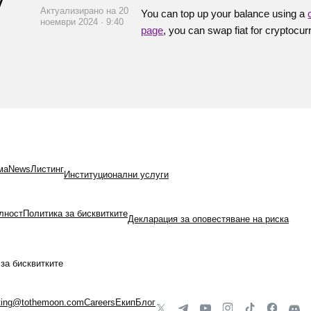
Актуализирано на 20
You can top up your balance using a
ноември 2024 · 9:40
page
, you can swap fiat for cryptocur
ма
News
Листинг
Институционални услуги
лност
Политика за бисквитките
Декларация за оповестяване на риска
за бисквитките
sting@tothemoon.com
Careers
Екип
Блог