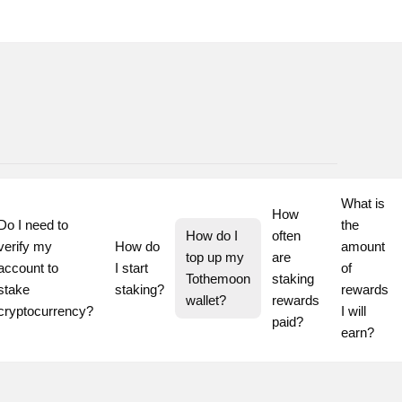
What is 
How 
Do I need to 
the 
How do I 
often 
verify my 
How do 
amount 
top up my 
are 
account to 
I start 
of 
Tothemoon 
staking 
stake 
staking?
rewards 
wallet?
rewards 
cryptocurrency?
I will 
paid?
earn?