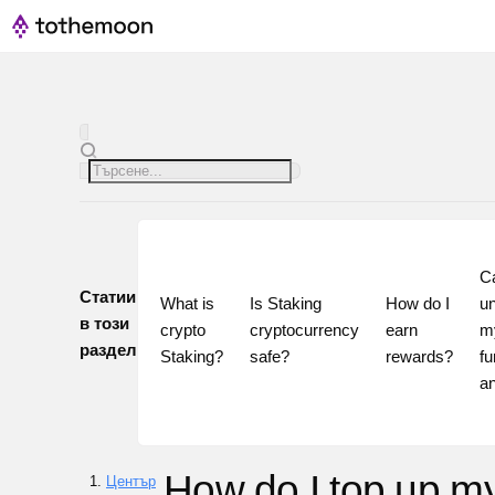
Ca
Статии
What is 
Is Staking 
How do I 
un
в този
crypto 
cryptocurrency 
earn 
my
раздел
Staking?
safe?
rewards?
fu
How do I top up m
Център