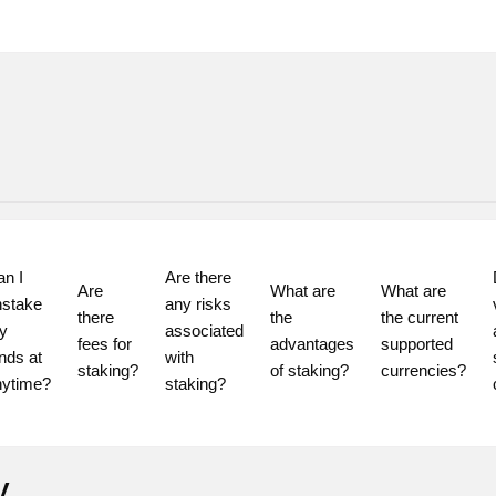
n I 
Are there 
Are 
What are 
What are 
stake 
any risks 
there 
the 
the current 
 
associated 
fees for 
advantages 
supported 
nds at 
with 
staking?
of staking?
currencies?
staking?
y