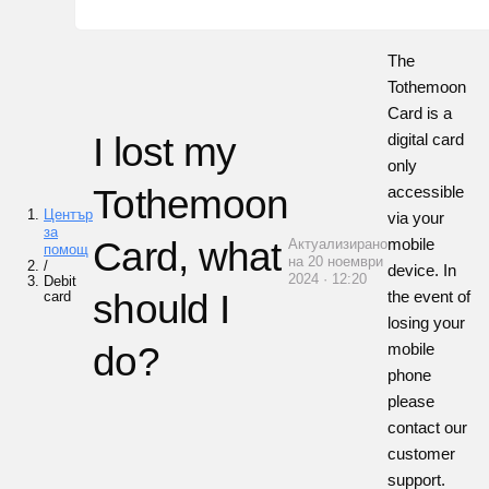
The
Tothemoon
Card is a
I lost my
digital card
only
Tothemoon
accessible
Център
via your
за
Card, what
mobile
Актуализирано
помощ
на 20 ноември
/
device. In
2024 · 12:20
Debit
should I
the event of
card
losing your
do?
mobile
phone
please
contact our
customer
support.