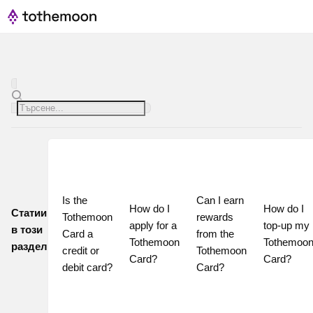
Is the 
Can I earn 
How do I 
How do I 
Статии
Tothemoon 
rewards 
apply for a 
top-up my 
в този
Card a 
from the 
Tothemoon 
Tothemoon
раздел
credit or 
Tothemoon 
Card?
Card?
debit card?
Card?