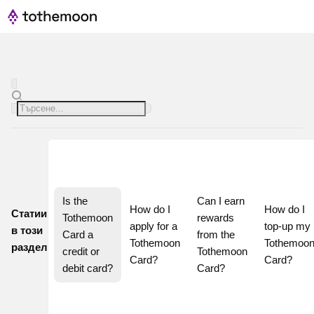
Is the 
Can I earn 
How do I 
How do I 
Статии
Tothemoon 
rewards 
apply for a 
top-up my 
в този
Card a 
from the 
Tothemoon 
Tothemoon
раздел
credit or 
Tothemoon 
Card?
Card?
debit card?
Card?