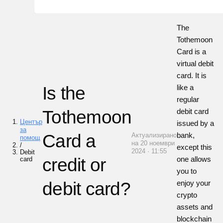
The
Tothemoon
Card is a
virtual debit
card. It is
Is the
like a
regular
Tothemoon
debit card
Център
issued by a
за
Card a
bank,
Актуализирано
помощ
на 20 ноември
/
except this
2024 · 11:55
Debit
credit or
one allows
card
you to
debit card?
enjoy your
crypto
assets and
blockchain