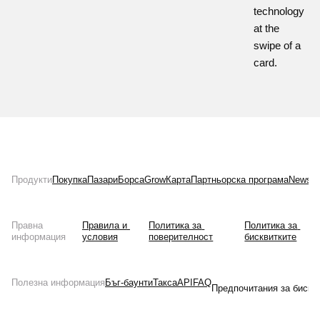
technology
at the
swipe of a
card.
Продукти
Покупка
Пазари
Борса
Grow
Карта
Партньорска програма
News
Л
Правна
Правила и 
Политика за 
Политика за 
информация
условия
поверителност
бисквитките
Полезна информация
Бъг-баунти
Такса
API
FAQ
Предпочитания за бискв