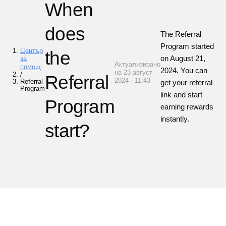
When
does
The Referral
Program started
Център
the
on August 21,
за
Актуализирано
помощ
2024. You can
на 23 август
/
Referral
2024 · 11:43
Referral
get your referral
Program
link and start
Program
earning rewards
instantly.
start?