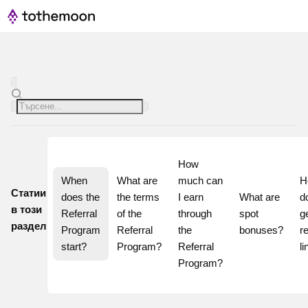
How 
When 
What are 
much can 
H
Статии
does the 
the terms 
I earn 
What are 
do
в този
Referral 
of the 
through 
spot 
g
раздел
Program 
Referral 
the 
bonuses?
re
start?
Program?
Referral 
li
Program?