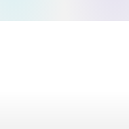
Chi
tiêu
Dễ dàng chi
tiền
tiêu tiền
điện tử ưa
thích của
điện
bạn cho
các giao
tử
dịch hàng
ngày, mua
như
hàng trực