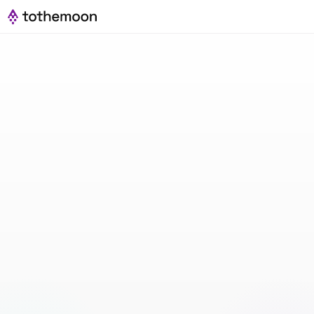
Thẻ
mật
mã
mang
Giao
dịch
tiền
tiền
điện
Phí
tử dễ