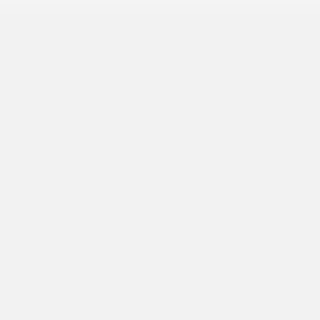
Các câu hỏi
thường gặp