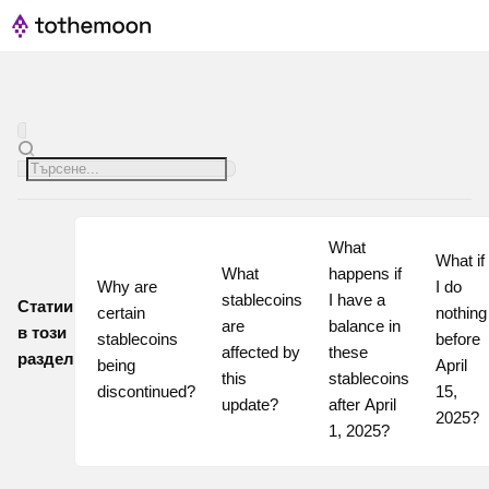
What 
What if 
What 
happens if 
Why are 
I do 
stablecoins 
I have a 
Статии
certain 
nothing 
are 
balance in 
в този
stablecoins 
before 
affected by 
these 
раздел
being 
April 
this 
stablecoins 
discontinued?
15, 
update?
after April 
2025?
1, 2025?