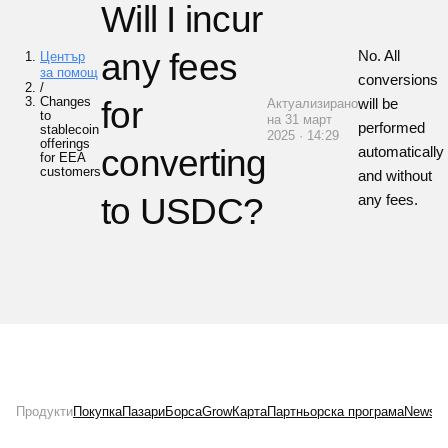
Will I incur
any fees
No. All
Център
за помощ
conversions
/
Changes
for
will be
Актуализирано
to
на 31 март
performed
stablecoin
2025 · 14:29
offerings
converting
automatically
for EEA
customers
and without
to USDC?
any fees.
Продукти
Покупка
Пазари
Борса
Grow
Карта
Партньорска програма
News
Л