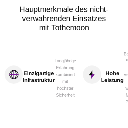
Hauptmerkmale des nicht-
verwahrenden Einsatzes
mit Tothemoon
B
Langjährige
S
Erfahrung
Einzigartige
Hohe
kombiniert
v
Infrastruktur
Leistung
mit
höchster
w
Sicherheit
M
P