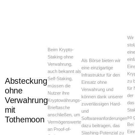
Wir
stol
Beim Krypto-
ein
Staking ohne
ein
Als Börse bieten wir
Verwahrung,
Eins
eine einzigartige
auch bekannt als
Kry
Infrastruktur für den
Self-Staking,
Absteckung
zu b
Einsatz ohne
müssen die
für 
ohne
Verwahrung und
Nutzer ihre
der
können dank unserer
Verwahrung
Kryptowährungs-
das
zuverlässigen Hard-
Brieftasche
mit
Sta
und
anschließen, um
so 
Tothemoon
Softwareanforderungen
Vermögenswerte
Bei 
dazu beitragen, das
an Proof-of-
Ein
Slashing-Potenzial zu