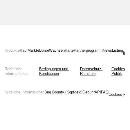
Produkte
Kauf
Märkte
Börse
Wachsen
Karte
Partnerprogramm
News
Listing
Inst
Rechtliche
Bedingungen und 
Datenschutz-
Cookies-
Informationen
Konditionen
Richtlinie
Politik
Nützliche Informationen
Bug Bounty (Kopfgeld)
Gebühr
API
FAQ
Cookies-Prä