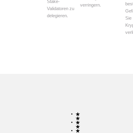
Stake-
bes
verringern.
Validatoren zu
Gef
delegieren.
Sie 
Kry
verl