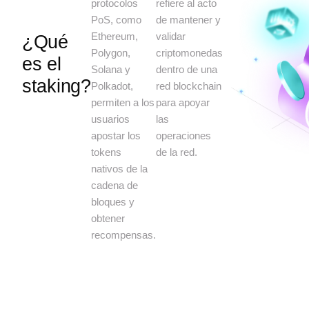
protocolos
refiere al acto
PoS, como
de mantener y
Ethereum,
validar
¿Qué
Polygon,
criptomonedas
es el
Solana y
dentro de una
staking?
Polkadot,
red blockchain
permiten a los
para apoyar
usuarios
las
apostar los
operaciones
tokens
de la red.
nativos de la
cadena de
bloques y
obtener
recompensas.