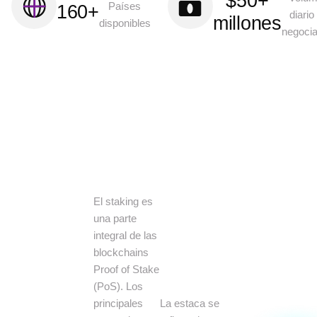
$50
+
Países
160
+
diario
millones
disponibles
negocia
El staking es
una parte
integral de las
blockchains
Proof of Stake
(PoS). Los
principales
La estaca se