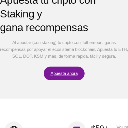
Apuesta tu cripto con
Staking y
gana recompensas
Al apostar (con staking) tu cripto con Tothemoon, ganas
recompensas por apoyar el ecosistema blockchain. Apuesta tu ETH,
SOL, DOT, KSM y más, de forma rápida, fácil y segura.
Apuesta ahora
Volu