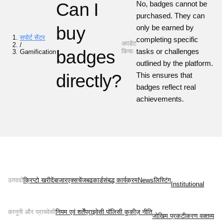
Can I
No, badges cannot be
purchased. They can
buy
only be earned by
सपोर्ट सेंटर
completing specific
अपडेट
/
badges
tasks or challenges
किया·
Gamification
outlined by the platform.
directly?
This ensures that
badges reflect real
achievements.
उत्पादों
क्रिप्टो खरीदें
बाजार
एक्सचेंज
बढ
कार्ड
संबद्ध कार्यक्रम
News
लिस्टिंग
Institutional
कानूनी और प्रायवेसी
नियम एवं शर्तें
प्राइवेसी पॉलिसी 
कुकीज़ नीति
जोखिम प्रकटीकरण वक्तव्य