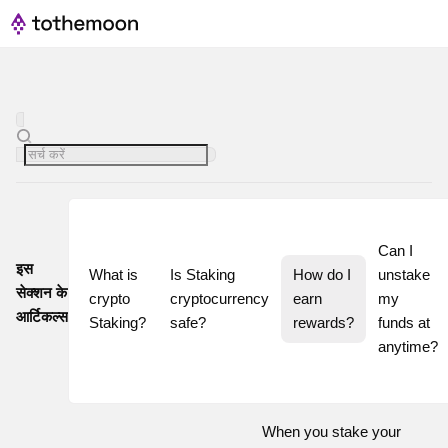
Can I 
इस
What is 
Is Staking 
How do I 
unstake 
सेक्शन के
crypto 
cryptocurrency 
earn 
my 
आर्टिकल्स
Staking?
safe?
rewards?
funds at 
When you stake your