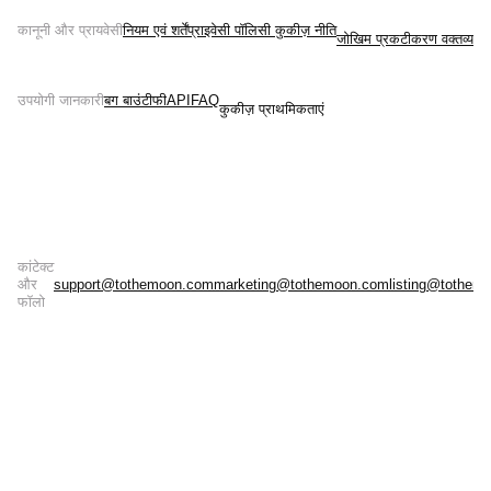
कानूनी और प्रायवेसी
नियम एवं शर्तें
प्राइवेसी पॉलिसी 
कुकीज़ नीति
जोखिम प्रकटीकरण वक्तव्य
उपयोगी जानकारी
बग बाउंटी
फी
API
FAQ
कुकीज़ प्राथमिकताएं
कांटेक्ट
और
support@tothemoon.com
marketing@tothemoon.com
listing@tothem
फॉलो