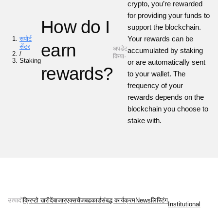
crypto, you’re rewarded
for providing your funds to
How do I
support the blockchain.
Your rewards can be
सपोर्ट
earn
सेंटर
अपडेट
accumulated by staking
/
किया·
Staking
or are automatically sent
rewards?
to your wallet. The
frequency of your
rewards depends on the
blockchain you choose to
stake with.
उत्पादों
क्रिप्टो खरीदें
बाजार
एक्सचेंज
बढ
कार्ड
संबद्ध कार्यक्रम
News
लिस्टिंग
Institutional