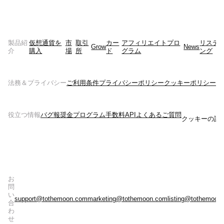
製品紹
仮想通貨を
市
取引
カー
アフィリエイトプロ
リステ
Grow
News
介
購入
場
所
ド
グラム
ング
法務＆プライバシー
ご利用条件
プライバシーポリシー
クッキーポリシー
リ
役立つ情報
バグ報奨金プログラム
手数料
API
よくあるご質問
クッキーの設
お
問
い
support@tothemoon.com
marketing@tothemoon.com
listing@tothemoon
合
わ
せ