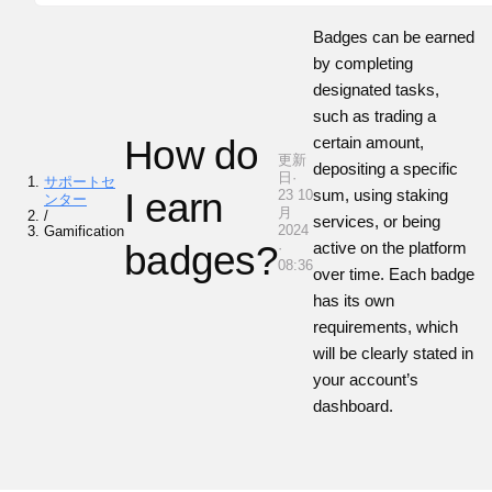
Badges can be earned
by completing
designated tasks,
such as trading a
How do
certain amount,
更新
depositing a specific
日·
サポートセ
I earn
sum, using staking
23 10
ンター
月
/
services, or being
2024
Gamification
badges?
active on the platform
·
08:36
over time. Each badge
has its own
requirements, which
will be clearly stated in
your account’s
dashboard.