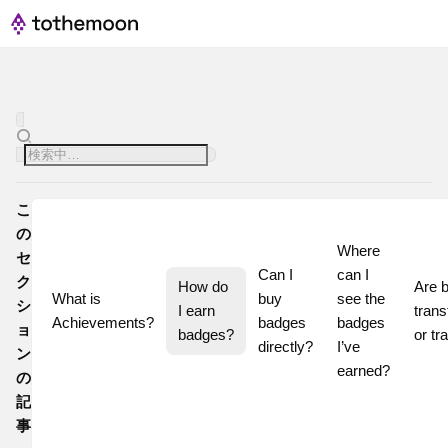
こ
の
Where 
セ
Can I 
can I 
ク
How do 
Are 
What is 
buy 
see the 
シ
I earn 
trans
Achievements?
badges 
badges 
ョ
badges?
or tr
directly?
I’ve 
ン
earned?
の
記
事