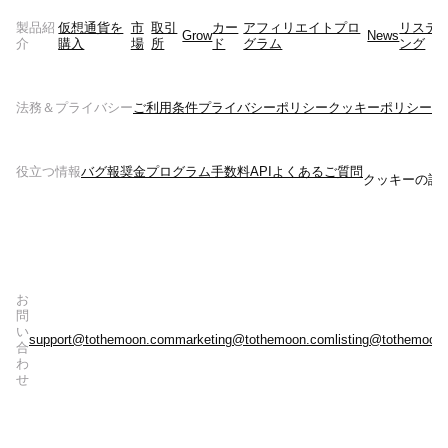
製品紹
仮想通貨を
市
取引
カー
アフィリエイトプロ
リステ
Grow
News
介
購入
場
所
ド
グラム
ング
法務＆プライバシー
ご利用条件
プライバシーポリシー
クッキーポリシー
リ
役立つ情報
バグ報奨金プログラム
手数料
API
よくあるご質問
クッキーの設
お
問
い
support@tothemoon.com
marketing@tothemoon.com
listing@tothemoon
合
わ
せ