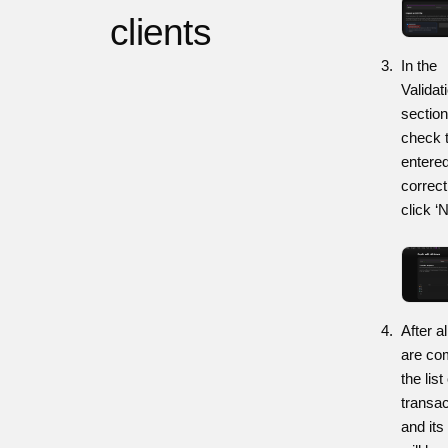
clients
In the
Validat
section
check t
entered
correct
click ‘
After a
are co
the list
transac
and its