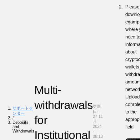
Please
downlo
example
where 
need to
informa
about
crypto
wallets
withdr
amount
Multi-
networ
Upload
withdrawals
complet
更新
サポートセ
日·
to the
ンター
for
27 11
/
appropr
月
Deposits
2024
field.
and
Withdrawals
Institutional
·
08:13