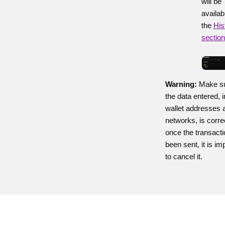
will be
availab
the
His
section
Warning:
Make su
the data entered, 
wallet addresses 
networks, is corre
once the transact
been sent, it is im
to cancel it.