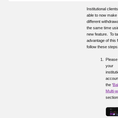
Institutional client
able to now make 
different withdrawa
the same time usi
new feature. To t
advantage of this 
follow these step
Please
your
institut
accoun
the ‘
Ba
Multi-w
section