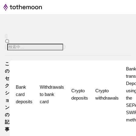
こ
Bank
の
transf
セ
Depos
ク
Bank 
Withdrawals 
Crypto 
Crypto 
using
シ
card 
to bank 
deposits
withdrawals
the 
ョ
deposits
card
SEPA
ン
SWIF
の
meth
記
事