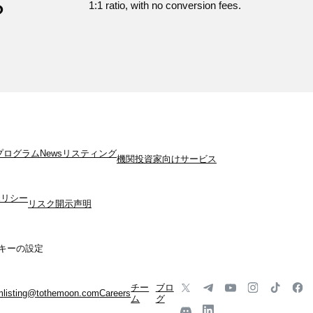
?
1:1 ratio, with no conversion fees.
プログラム
News
リスティング
機関投資家向けサービス
ポリシー
リスク開示声明
キーの設定
チー
ブロ
m
listing@tothemoon.com
Careers
ム
グ