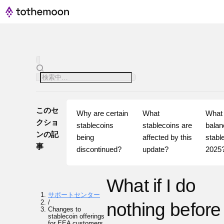
このセ
Why are certain 
What 
What 
クショ
stablecoins 
stablecoins are 
balan
ンの記
being 
affected by this 
stable
事
discontinued?
update?
2025
What if I do
サポートセンター
/
nothing before
Changes to
stablecoin offerings
for EEA customers