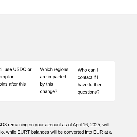
till use USDC or 
Which regions 
Who can I 
ompliant 
are impacted 
contact if I 
ins after this 
by this 
have further 
change?
questions?
emaining on your account as of April 16, 2025, will
tio, while EURT balances will be converted into EUR at a