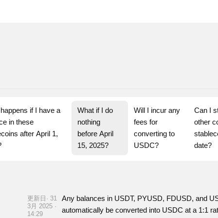
happens if I have a 
What if I do 
Will I incur any 
Can I s
ce in these 
nothing 
fees for 
other c
coins after April 1, 
before April 
converting to 
stableco
?
15, 2025?
USDC?
date?
Any balances in USDT, PYUSD, FDUSD, and USD3 r
更新日· 31
3月 2025 ·
automatically be converted into USDC at a 1:1 ra
14:29