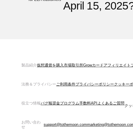
April 15, 2025
製品紹介
仮想通貨を購入
市場
取引所
Grow
カード
アフィリエイト
法務＆プライバシー
ご利用条件
プライバシーポリシー
クッキー
役立つ情報
バグ報奨金プログラム
手数料
API
よくあるご質問
クッ
お問い合わ
support@tothemoon.com
marketing@tothemoon.co
せ