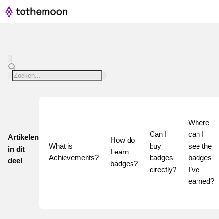
Where 
Can I 
can I 
Artikelen
How do 
What is 
buy 
see the 
in dit
I earn 
Achievements?
badges 
badges 
deel
badges?
directly?
I’ve 
earned?