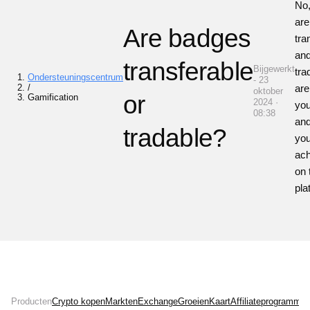
No
are
Are badges
tra
and
transferable
Bijgewerkt
tra
Ondersteuningscentrum
- 23
/
are
oktober
or
Gamification
2024 ·
you
08:38
and
tradable?
you
ac
on 
pla
Producten
Crypto kopen
Markten
Exchange
Groeien
Kaart
Affiliateprogramma