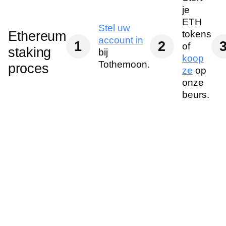
je
ETH
Stel uw
Ethereum
tokens
account in
1
2
of
staking
bij
koop
Tothemoon.
proces
ze
op
onze
beurs.