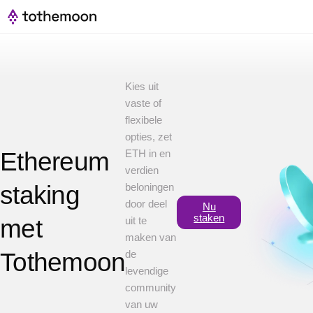
Kies uit
vaste of
flexibele
opties, zet
Ethereum
ETH in en
verdien
staking
beloningen
door deel
Nu
staken
met
uit te
maken van
Tothemoon
de
levendige
community
van uw