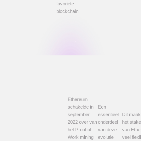
favoriete
blockchain.
Ethereum
schakelde in
Een
september
essentieel
Dit maak
2022 over van
onderdeel
het stak
het Proof of
van deze
van Eth
Work mining
evolutie
veel flexi