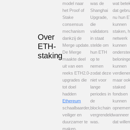
model naar
was de
wat bete
het Proof of
Shanghai
dat gebru
Stake
Upgrade,
nu hun 
consensus
die
kunnen
mechanism
validators
staken, h
Over
dankzij de
in staat
netwerk
ETH-
Merge update.
stelde om
kunnen
De Merge
hun ETH
onderste
staking
maakte deel
op te
beloning
uit van een
nemen
kunnen
reeks ETH2.0-
zodat deze
verdiene
upgrades die
niet voor
maar oo
tot doel
lange
staked
hadden
periodes in
fondsen
Ethereum
de
kunnen
schaalbaarder,
blockchain
opneme
veiliger en
vergrendeld
wanneer
duurzamer te
was.
dat willen
maken.