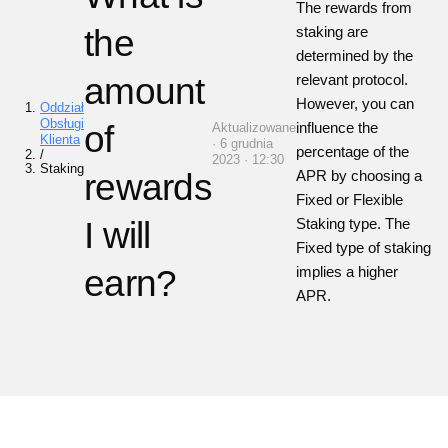
The rewards from
the
staking are
determined by the
amount
relevant protocol.
However, you can
Oddział
Obsługi
of
influence the
Aktualizowane
Klienta
· 6 grudnia
percentage of the
/
2023 · 12:30
Staking
rewards
APR by choosing a
Fixed or Flexible
I will
Staking type. The
Fixed type of staking
earn?
implies a higher
APR.