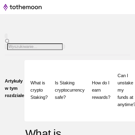
Can I 
Artykuły
What is 
Is Staking 
How do I 
unstake 
w tym
crypto 
cryptocurrency 
earn 
my 
rozdziale
Staking?
safe?
rewards?
funds at 
What is