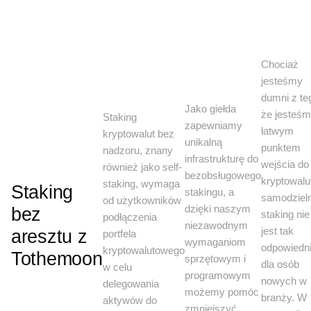
Chociaż
jesteśmy
dumni z te
Jako giełda
że jesteś
Staking
zapewniamy
łatwym
kryptowalut bez
unikalną
punktem
nadzoru, znany
infrastrukturę do
wejścia do
również jako self-
bezobsługowego
kryptowalut
staking, wymaga
Staking
stakingu, a
samodziel
od użytkowników
dzięki naszym
bez
staking nie
podłączenia
niezawodnym
jest tak
aresztu z
portfela
wymaganiom
odpowiedn
kryptowalutowego
Tothemoon
sprzętowym i
dla osób
w celu
programowym
nowych w
delegowania
możemy pomóc
branży. W
aktywów do
zmniejszyć