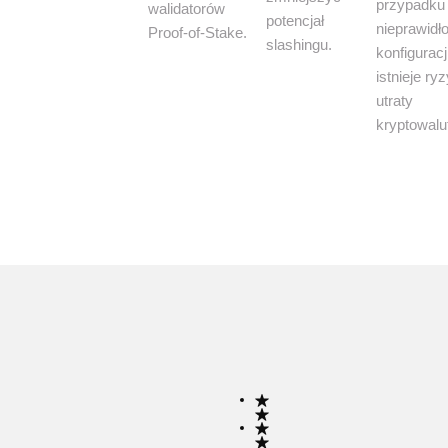
przypadku
walidatorów
potencjał
nieprawidł
Proof-of-Stake.
slashingu.
konfiguracj
istnieje ry
utraty
kryptowalut