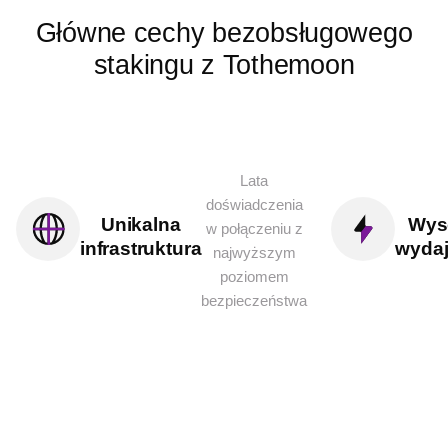
Główne cechy bezobsługowego
stakingu
z Tothemoon
Lata
doświadczenia
Unikalna
Wys
w połączeniu z
infrastruktura
wyda
najwyższym
poziomem
bezpieczeństwa