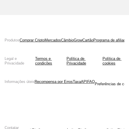
Produtos
Comprar Cripto
Mercados
Câmbio
Grow
Cartão
Programa de afiliado
Legal e
Termos e 
Política de 
Política de 
Privacidade
condições
Privacidade
cookies
Informações úteis
Recompensa por Erros
Taxa
API
FAQ
Preferências de coo
Contatar