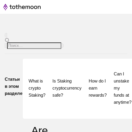
Can I 
Статьи
What is 
Is Staking 
How do I 
unstake 
в этом
crypto 
cryptocurrency 
earn 
my 
разделе
Staking?
safe?
rewards?
funds at 
Are