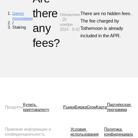
there
There are no hidden fees.
Центр
Обновлено
поддержки
· 20
The fee charged by
/
any
ноября
Staking
Tothemoon is already
2024 · 9:42
included in the APR.
fees?
Купить 
Партнёрская 
Продукты
Рынки
Биржа
Grow
Карта
криптовалюту
программа
Правовая информация и
Условия 
Политика 
конфиденциальность
использования
конфиденциально