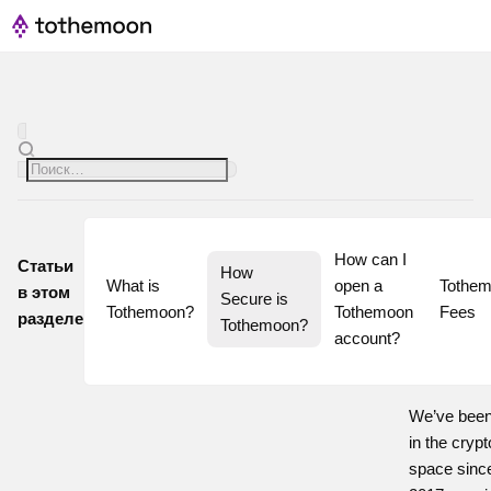
How can I 
Статьи
How 
What is 
open a 
Tothem
в этом
Secure is 
Tothemoon?
Tothemoon 
Fees
разделе
Tothemoon?
account?
We’ve bee
in the crypt
space sinc