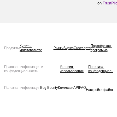
on
TrustPilo
Купить 
Партнёрская 
Продукты
Рынки
Биржа
Grow
Карта
криптовалюту
программа
Правовая информация и
Условия 
Политика 
конфиденциальность
использования
конфиденциально
Полезная информация
Bug Bounty
Комиссии
API
FAQ
Настройки файлов 