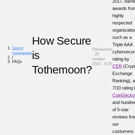
2017, earni
awards fro
highly
respected
organizatio
How Secure
such as a
Triple AAA
Центр
Обновлено
is
cybersecuri
поддержки
· 20
/
rating by
ноября
FAQs
2024 · 9:25
Tothemoon?
CER
(Cryp
Exchange
Ranking), a
7/10 rating
CoinGecko
and hundre
of 5-star
reviews fr
our
customers