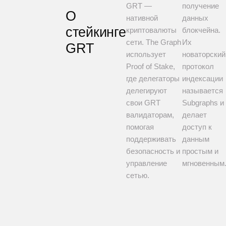
GRT —
получение
О
нативной
данных
стейкинге
криптовалюты
блокчейна.
сети. The Graph
Их
GRT
использует
новаторский
Proof of Stake,
протокол
где делегаторы
индексации
делегируют
называется
свои GRT
Subgraphs и
валидаторам,
делает
помогая
доступ к
поддерживать
данным
безопасность и
простым и
управление
мгновенным
сетью.