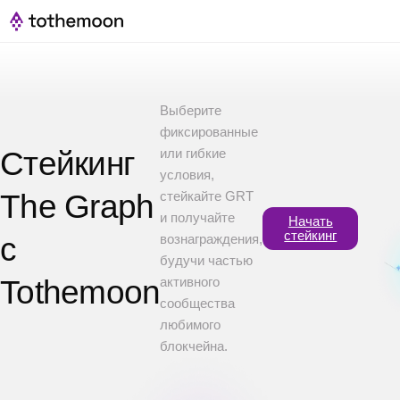
Выберите
фиксированные
Стейкинг
или гибкие
условия,
The Graph
стейкайте GRT
и получайте
Начать
стейкинг
с
вознаграждения,
будучи частью
Tothemoon
активного
сообщества
любимого
блокчейна.