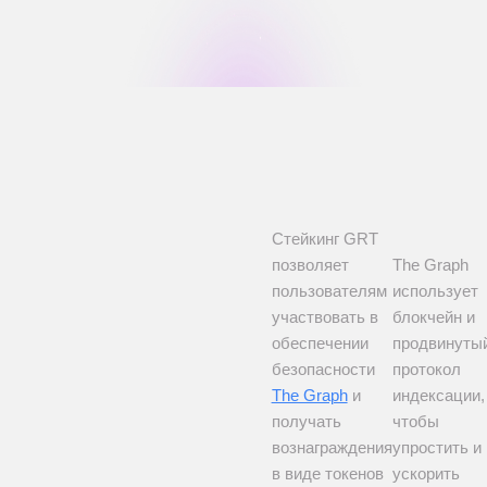
Стейкинг GRT
позволяет
The Graph
пользователям
использует
участвовать в
блокчейн и
обеспечении
продвинуты
безопасности
протокол
The Graph
и
индексации,
получать
чтобы
вознаграждения
упростить и
в виде токенов
ускорить