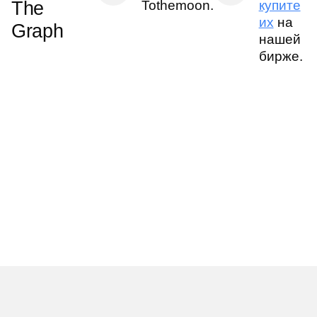
The
Tothemoon.
купите
их
на
Graph
нашей
бирже.