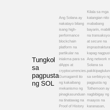
Kilala sa mga
Ang Solana ay
katangian nito
nakatayo bilang
mababang
isang high-
bayarin, mabil
performance
na transaksyo
blockchain
at secure na
platform na
imprastraktur
partikular na
kapag nagpust
Tungkol
iniakma para sa
Ang network 
dApps at
Solana sa
sa
cryptocurrencies.
pakikipagtulu
pagpusta
Gumagamit ito
sa serbisyo n
ng SOL
ng kakaibang
pagpusta ng
mekanismo ng
Tothemoon ay
pinagkasunduan
nagbibigay ng
na tinatawag na
maayos na
Proof of History
karanasan,