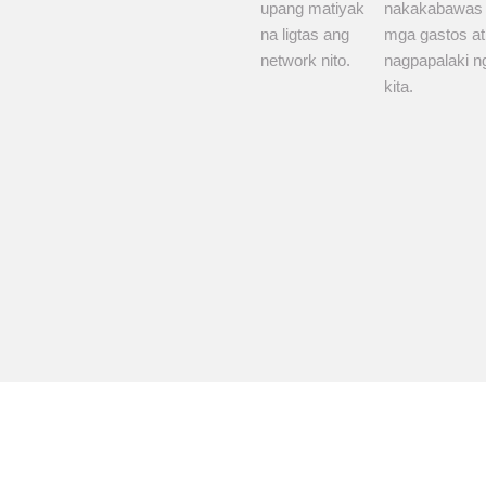
upang matiyak
nakakabawas
na ligtas ang
mga gastos at
network nito.
nagpapalaki n
kita.