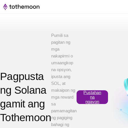
Pumili sa
pagitan ng
mga
nakapirmi o
umaangkop
na opsyon,
Pagpusta
ipusta ang
SOL, at
ng Solana
makaipon ng
Pustahan
mga reward
na
gamit ang
ngayon
sa
pamamagitan
Tothemoon
ng pagiging
bahagi ng