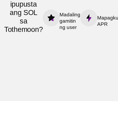
ipupusta
ang SOL
Madaling
Mapagku
sa
gamitin
APR
ng user
Tothemoon?