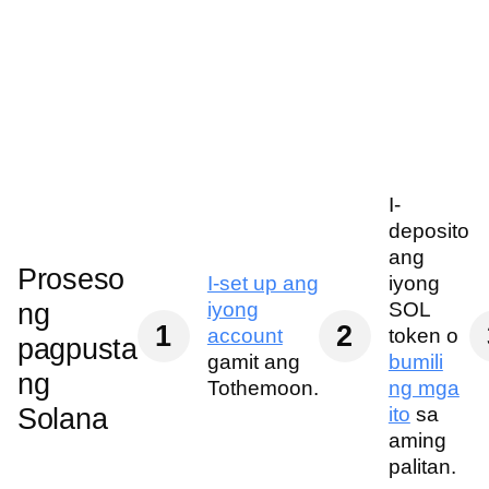
I-
deposito
ang
Proseso
I-set up ang
iyong
ng
iyong
SOL
1
2
account
token o
pagpusta
gamit ang
bumili
ng
Tothemoon.
ng mga
Solana
ito
sa
aming
palitan.