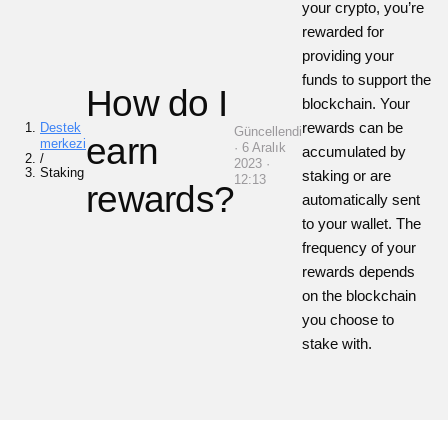
your crypto, you’re
rewarded for
providing your
funds to support the
How do I
blockchain. Your
rewards can be
Destek
Güncellendi
earn
merkezi
· 6 Aralık
accumulated by
/
2023 ·
Staking
staking or are
12:13
rewards?
automatically sent
to your wallet. The
frequency of your
rewards depends
on the blockchain
you choose to
stake with.