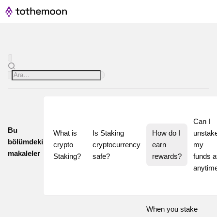
Can I 
Bu
What is 
Is Staking 
How do I 
unstake
bölümdeki
crypto 
cryptocurrency 
earn 
my 
makaleler
Staking?
safe?
rewards?
funds at
When you stake