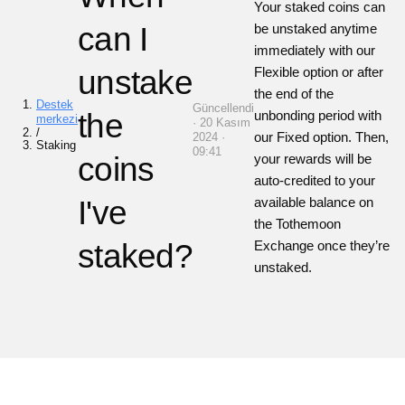
Your staked coins can
can I
be unstaked anytime
immediately with our
unstake
Flexible option or after
the end of the
Destek
Güncellendi
the
unbonding period with
merkezi
· 20 Kasım
/
our Fixed option. Then,
2024 ·
Staking
09:41
coins
your rewards will be
auto-credited to your
I've
available balance on
the Tothemoon
staked?
Exchange once they’re
unstaked.