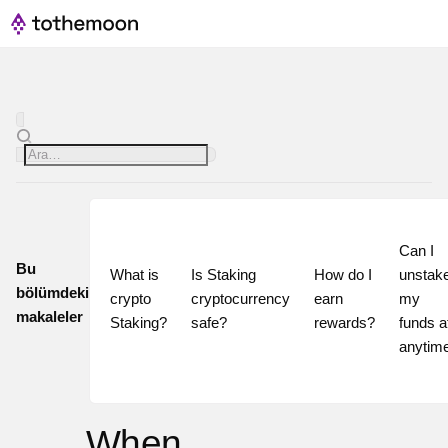
Can I 
Bu
What is 
Is Staking 
How do I 
unstake
bölümdeki
crypto 
cryptocurrency 
earn 
my 
makaleler
Staking?
safe?
rewards?
funds at
When