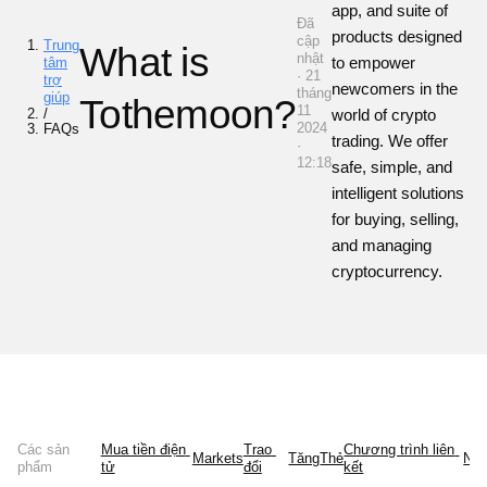
app, and suite of
Đã
products designed
cập
Trung
What is
nhật
to empower
tâm
· 21
trợ
newcomers in the
tháng
giúp
Tothemoon?
11
/
world of crypto
2024
FAQs
trading. We offer
·
12:18
safe, simple, and
intelligent solutions
for buying, selling,
and managing
cryptocurrency.
Các sản
Mua tiền điện 
Trao 
Chương trình liên 
Markets
Tăng
Thẻ
Ne
phẩm
tử
đổi
kết