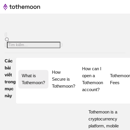
Các
bài
How can I 
How 
viết
What is 
open a 
Tothemoon
Secure is 
trong
Tothemoon?
Tothemoon 
Fees
Tothemoon?
mục
account?
này
Tothemoon is a
cryptocurrency
platform, mobile