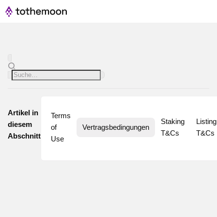
Artikel in
Terms 
Staking 
Listing 
diesem
of 
Vertragsbedingungen
T&Cs
T&Cs
Abschnitt
Use