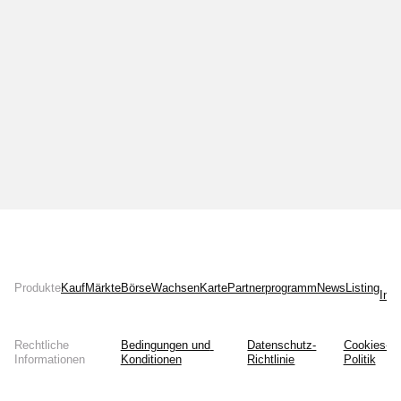
Produkte
Kauf
Märkte
Börse
Wachsen
Karte
Partnerprogramm
News
Listing
Inst
Rechtliche
Bedingungen und 
Datenschutz-
Cookies-
Informationen
Konditionen
Richtlinie
Politik