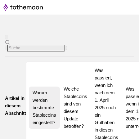
Was 
passiert, 
wenn ich 
Welche 
Was 
Warum 
nach dem 
Stablecoins 
passier
Artikel in
werden 
1. April 
sind von 
wenn i
diesem
bestimmte 
2025 noch 
diesem 
dem 15.
Abschnitt
Stablecoins 
ein 
Update 
2025 n
eingestellt?
Guthaben 
betroffen?
unter
in diesen 
Stablecoins 