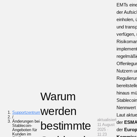
EMTs ein
der Aufsi
einholen,
und trans
verfügen, 
Risikoma
implement
regelmäßig
Offenlegu
Nutzern u
Regulieru
bereitstel
Warum
hinaus mü
Stablecoi
werden
Nennwert e
Supportzentrum
Laut aktuel
/
aktualisiert
Änderungen bei
bestimmte
der
ESM
11 August
Stablecoin-
der
Europ
2025 ·
Angeboten für
Kunden im
11:23
Kommiss