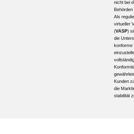
nicht bei 
Behörden r
Als reguli
virtuelle
(
VASP
) s
die Unters
konforme
einzustell
vollständi
Konformit
gewährlei
Kunden zu
die Markti
stabilität