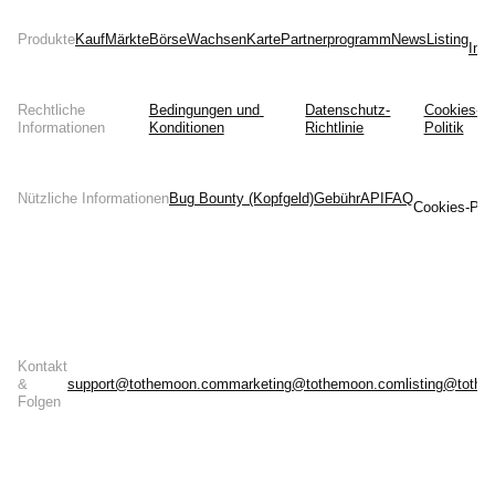
Produkte
Kauf
Märkte
Börse
Wachsen
Karte
Partnerprogramm
News
Listing
Inst
Rechtliche
Bedingungen und 
Datenschutz-
Cookies-
Informationen
Konditionen
Richtlinie
Politik
Nützliche Informationen
Bug Bounty (Kopfgeld)
Gebühr
API
FAQ
Cookies-Prä
Kontakt
&
support@tothemoon.com
marketing@tothemoon.com
listing@toth
Folgen