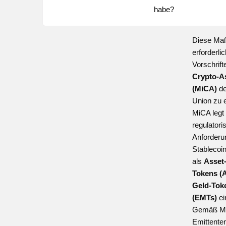
habe?
Diese Ma
erforderli
Vorschrift
Crypto-A
(MiCA)
de
Union zu 
MiCA legt
regulatori
Anforderu
Stablecoin
als
Asset
Tokens (
Geld-Tok
(EMTs)
ei
Gemäß M
Emittente