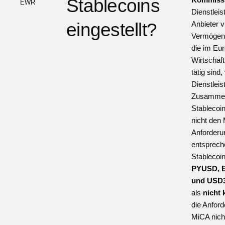
Stablecoins
EWR
Dienstleist
eingestellt?
Anbieter vi
Vermögen
die im Eu
Wirtscha
tätig sind,
Dienstlei
Zusammen
Stablecoin
nicht den
Anforderu
entsprech
Stablecoi
PYUSD, 
und USD
als
nicht
die Anfor
MiCA nicht