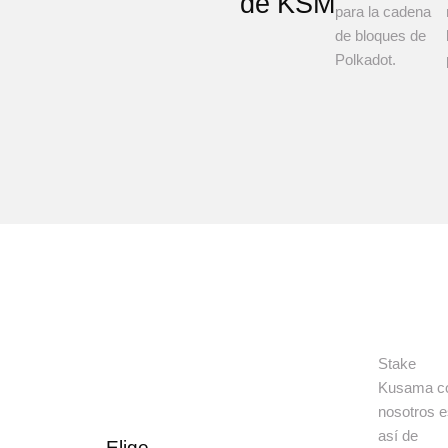
de KSM
para la cadena
de bloques de
Polkadot.
Stake
Kusama c
nosotros 
así de
Elige