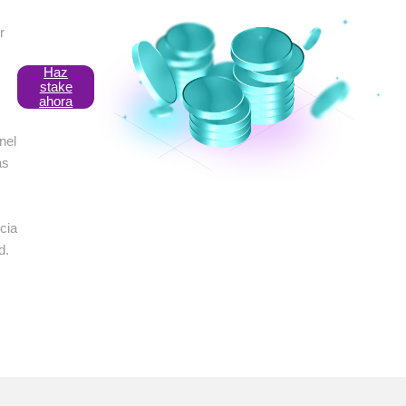
r
Haz
stake
ahora
nel
as
cia
d.