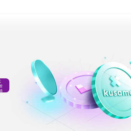
z
ke
ra