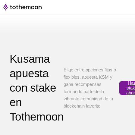
Kusama
apuesta
Elige entre opciones fijas o
flexibles, apuesta KSM y
Ha
con stake
gana recompensas
sta
formando parte de la
aho
en
vibrante comunidad de tu
blockchain favorito.
Tothemoon