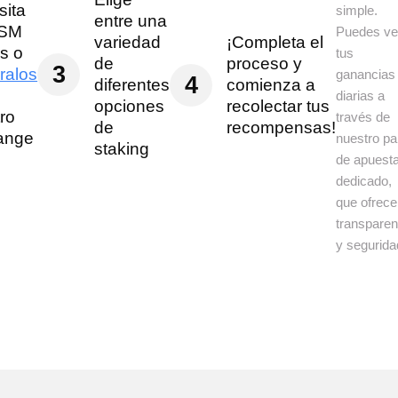
sita
simple.
entre una
KSM
Puedes ve
variedad
¡Completa el
s o
tus
de
proceso y
3
ralos
ganancias
4
diferentes
comienza a
diarias a
opciones
recolectar tus
ro
través de
de
recompensas!
ange
nuestro pa
staking
de apuest
dedicado,
que ofrece
transparen
y segurida