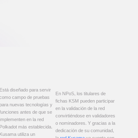
Está diseñado para servir
En NPoS, los titulares de
como campo de pruebas
fichas KSM pueden participar
para nuevas tecnologías y
en la validación de la red
funciones antes de que se
convirtiéndose en validadores
implementen en la red
o nominadores. Y gracias a la
Polkadot más establecida.
dedicación de su comunidad,
Kusama utiliza un
la
red Kusama
ya cuenta con