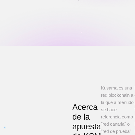
Kusama es una
red blockchain a
la que a menudo
Acerca
se hace
de la
referencia como
"red canaria" o
apuesta
"red de prueba"