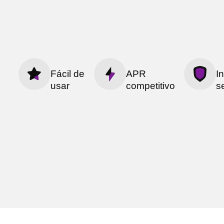
Fácil de
APR
I
usar
competitivo
s