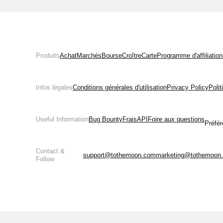
Produits
Achat
Marchés
Bourse
Croître
Carte
Programme d'affiliation
Infos légales
Conditions générales d'utilisation
Privacy Policy
Poli
Useful Information
Bug Bounty
Frais
API
Foire aux questions
Préfér
Contact &
support@tothemoon.com
marketing@tothemoon
Follow