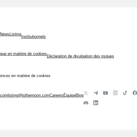
News
Listing
Institutionnels
tique en matière de cookies
Déclaration de divulgation des risques
ences en matière de cookies
.com
listing@tothemoon.com
Careers
Équipe
Blog