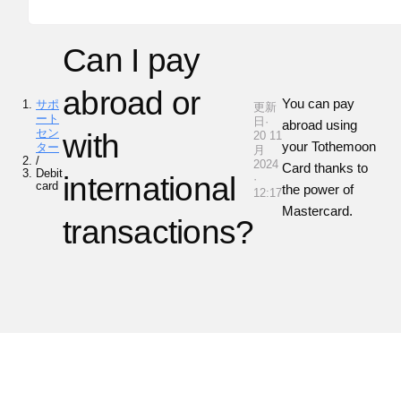
Can I pay
abroad or
You can pay
サポ
更新
ート
日·
abroad using
セン
with
20 11
your
Tothemoon
ター
月
/
2024
Card thanks to
Debit
international
·
card
the power of
12:17
Mastercard.
transactions?