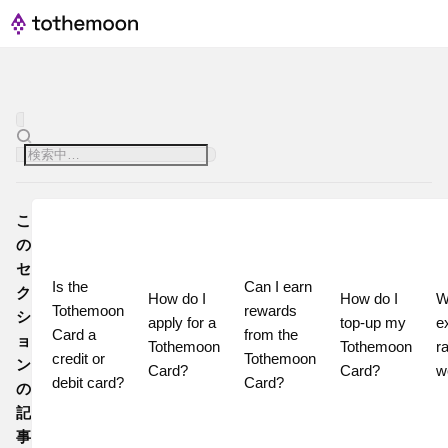
こ
の
セ
Is the 
Can I earn 
ク
How do I 
How do I 
W
Tothemoon 
rewards 
シ
apply for a 
top-up my 
e
Card a 
from the 
ョ
Tothemoon 
Tothemoon 
ra
credit or 
Tothemoon 
ン
Card?
Card?
w
debit card?
Card?
の
記
事