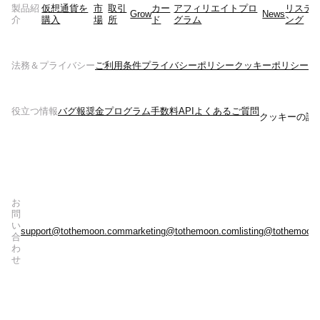
製品紹
仮想通貨を
市
取引
カー
アフィリエイトプロ
リステ
Grow
News
介
購入
場
所
ド
グラム
ング
法務＆プライバシー
ご利用条件
プライバシーポリシー
クッキーポリシー
リ
役立つ情報
バグ報奨金プログラム
手数料
API
よくあるご質問
クッキーの設
お
問
い
support@tothemoon.com
marketing@tothemoon.com
listing@tothemoon
合
わ
せ