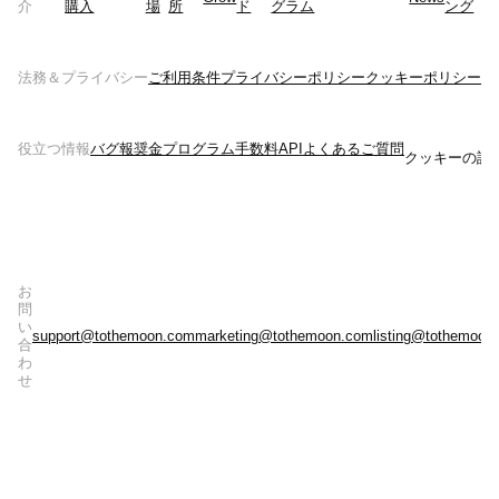
介
購入
場
所
ド
グラム
ング
法務＆プライバシー
ご利用条件
プライバシーポリシー
クッキーポリシー
リ
役立つ情報
バグ報奨金プログラム
手数料
API
よくあるご質問
クッキーの設
お
問
い
support@tothemoon.com
marketing@tothemoon.com
listing@tothemoon
合
わ
せ