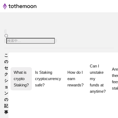
こ
の
Can I 
セ
Are 
What is 
Is Staking 
How do I 
unstake 
ク
ther
crypto 
cryptocurrency 
earn 
my 
シ
fees
Staking?
safe?
rewards?
funds at 
ョ
sta
ン
の
記
事