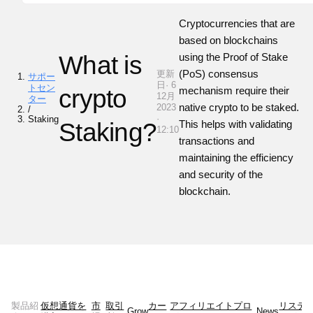
Cryptocurrencies that are
based on blockchains
What is
using the Proof of Stake
(PoS) consensus
更新
サポー
日· 6
トセン
crypto
mechanism require their
12月
ター
native crypto to be staked.
2023
/
·
Staking
Staking?
This helps with validating
12:10
transactions and
maintaining the efficiency
and security of the
blockchain.
製品紹
仮想通貨を
市
取引
カー
アフィリエイトプロ
リステ
Grow
News