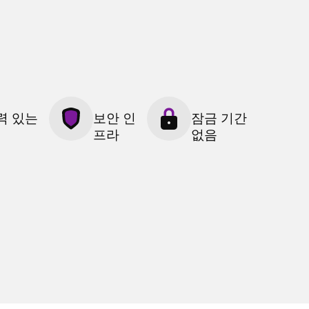
력 있는
보안 인
잠금 기간
프라
없음