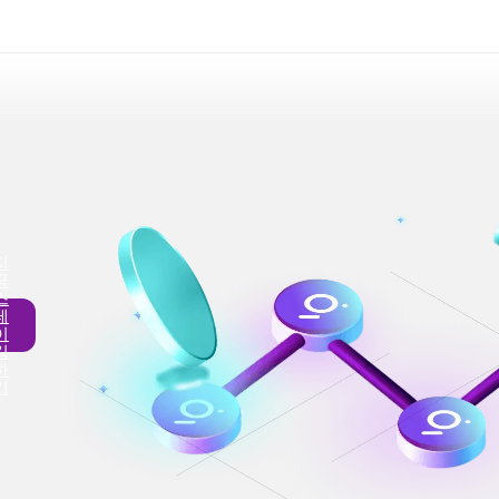
지
금
스
테
이
킹
하
기