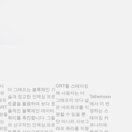
 사
GRT를 스테이킹
더 그래프는 블록체인 기
 유
해 사용자는 더
술과 정교한 인덱싱 프로
Tothemoon
크의
그래프의 보다 넓
토콜을 활용하여 보다 효
에서 이 번
RT
은 네트워크를 지
율적인 블록체인 데이터
영하는 스
 받을
원할 수 있을 뿐
쿼리를 촉진합니다. 그들
테이킹 커
프는
만 아니라 서브그
의 선구적인 인덱싱 프로
뮤니티에
 위임
래프 쿼리를 지원
토콜을 서브그래프라고
빠르고 쉽