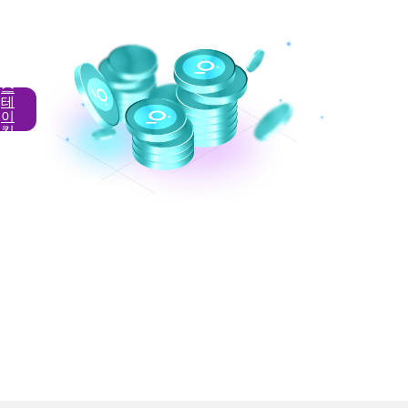
지
금
스
테
이
킹
하
기