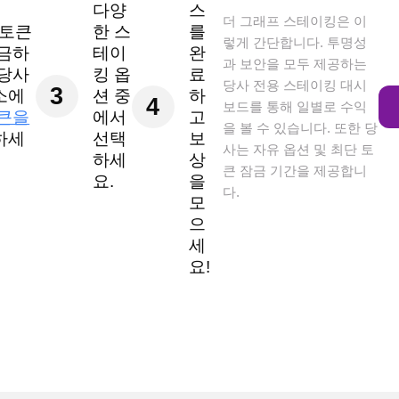
다양
스
더 그래프 스테이킹은 이
 토큰
한 스
를
렇게 간단합니다. 투명성
입금하
테이
완
과 보안을 모두 제공하는
 당사
킹 옵
료
당사 전용 스테이킹 대시
3
소에
션 중
하
4
보드를 통해 일별로 수익
큰을
에서
고
을 볼 수 있습니다. 또한 당
하세
선택
보
사는 자유 옵션 및 최단 토
하세
상
큰 잠금 기간을 제공합니
요.
을
다.
모
으
세
요!