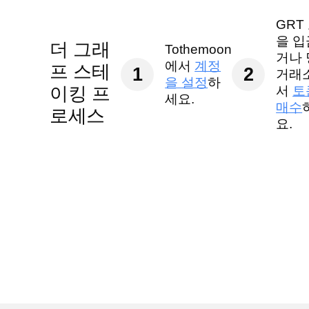
GRT
을 
더 그래
Tothemoon
거나
에서
계정
프 스테
1
2
거래
을 설정
하
이킹 프
서
토
세요.
매수
로세스
요.