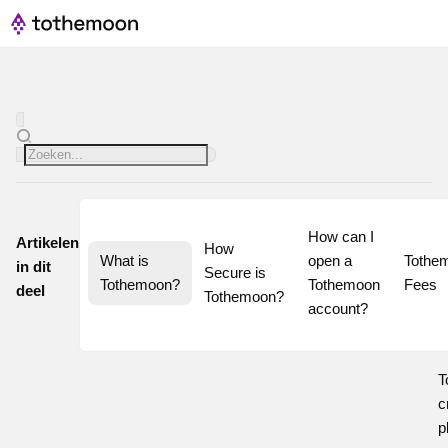
How can I 
Artikelen
How 
What is 
open a 
Tothem
in dit
Secure is 
Tothemoon?
Tothemoon 
Fees
deel
Tothemoon?
account?
T
c
p