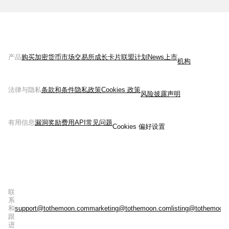
产品
购买加密货币
市场
交易所
成长
卡片
联盟计划
News
上市
机构
法律与隐私
条款和条件
隐私政策
Cookies 政策
风险披露声明
有用信息
漏洞奖励
费用
API
常见问题
Cookies 偏好设置
联
系
和
support@tothemoon.com
marketing@tothemoon.com
listing@tothemoon
跟
进