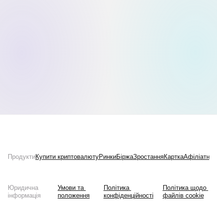
зараз
картки.
Продукти
Купити криптовалюту
Ринки
Біржа
Картка
Афіліатна 
Юридична
Умови та 
Політика 
Політика щодо 
інформація
положення
конфіденційності
файлів cookie