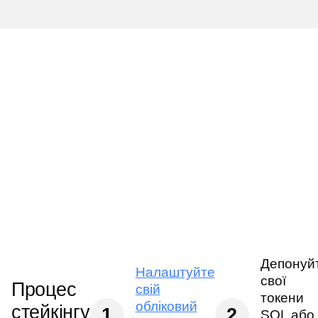
Депонуй
Налаштуйте
свої
Процес
свій
токени
обліковий
cтейкінгу
1
2
SOL або