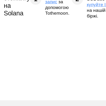
запис
за
на
купуйте ї
допомогою
на нашій
Solana
Tothemoon.
біржі.