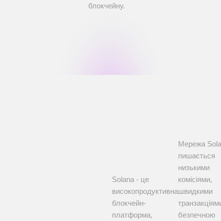
блокчейну.
Мережа Sol
пишається
низькими
Solana - це
комісіями,
високопродуктивна
швидкими
блокчейн-
транзакціям
платформа,
безпечною