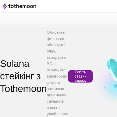
Обирайте
фіксовані
або гнучкі
опції,
вкладайте
Solana
SOL і
отримуйте
Робіть
стейкінг з
винагороду,
ставки
зараз.
стаючи
Tothemoon
частиною
динамічної
спільноти
вашого
улюбленого