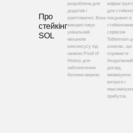
розроблена для
інфраструк
додатків і
для стейкінг
Про
криптовалют. Вона
поєднанні зі
стейкінг
використовує
стейкінгови
унікальний
сервісом
SOL
механізм
Tothemoon ц
консенсусу під
означає, що
назвою Proof of
отримаєте
History для
бездоганний
забезпечення
досвід,
безпеки мережі.
мінімізуючи
витрати і
максимізую
прибуток.