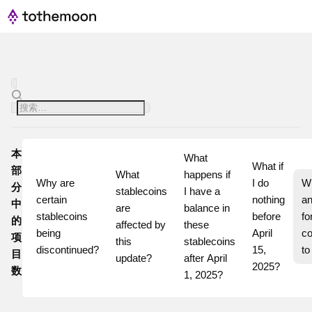
本
What 
What if 
部
What 
happens if 
Why are 
I do 
Wi
分
stablecoins 
I have a 
certain 
nothing 
an
中
are 
balance in 
stablecoins 
before 
for
的
affected by 
these 
being 
April 
co
项
this 
stablecoins 
discontinued?
15, 
t
目
update?
after April 
2025?
数
1, 2025?