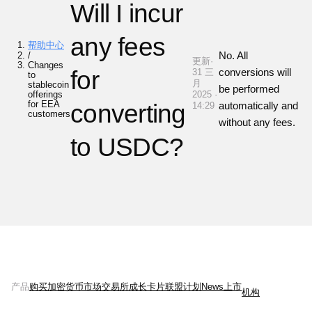
Will I incur
any fees
帮助中心
No. All
/
更新·
Changes
for
conversions will
31 三
to
月
stablecoin
be performed
offerings
2025 ·
for EEA
converting
automatically and
14:29
customers
without any fees.
to USDC?
产品
购买加密货币
市场
交易所
成长
卡片
联盟计划
News
上市
机构